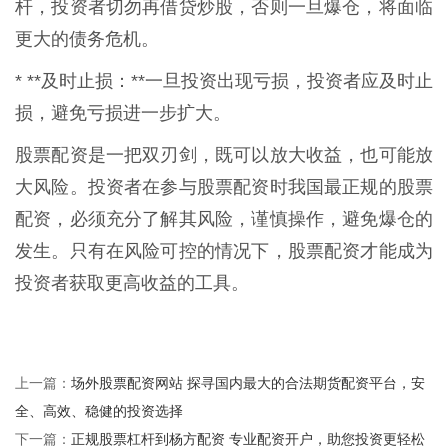
杆，投资者切勿再借贷炒股，否则一旦爆仓，将面临
更大的债务危机。
* **及时止损：**一旦投资出现亏损，投资者应及时止
损，避免亏损进一步扩大。
股票配资是一把双刃剑，既可以放大收益，也可能放
大风险。投资者在参与股票配资时我国最正规的股票
配资，必须充分了解其风险，谨慎操作，避免爆仓的
发生。只有在风险可控的情况下，股票配资才能成为
投资者获取更高收益的工具。
场外股票配资网站 探寻国内最大的合法期货配资平台，安
上一篇：
全、高效、稳健的投资选择
正规股票杠杆到杨方配资 专业配资开户，助您投资更轻松
下一篇：