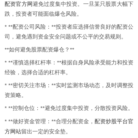
配资官方网
避免过度集中投资。一旦某只股票大幅下
跌，投资者可能面临爆仓风险。
* **配资公司风险：**投资者应选择信誉良好的配资公
司，避免遇到资金安全问题或不公平的交易规则。
**如何避免股票配资爆仓？**
* **谨慎选择杠杆率：**根据自身风险承受能力和投资
经验，选择合适的杠杆率。
* **密切关注市场：**实时监测市场动态，及时调整投
资策略。
* **控制仓位：**避免过度集中投资，分散投资风险。
配资炒股平台官
* **做好资金管理：**合理分配资金，
方网站
留出一定的安全垫。