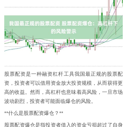
股票配资是一种融资杠杆工具我国最正规的股票配
资，投资者可以借用资金放大投资规模，从而获得更
高的收益。然而，高杠杆也意味着高风险，一旦市场
波动剧烈，投资者可能面临爆仓的风险。
**什么是股票配资爆仓？**
股票配资爆仓是指投资者借入的资金亏损超过了自身