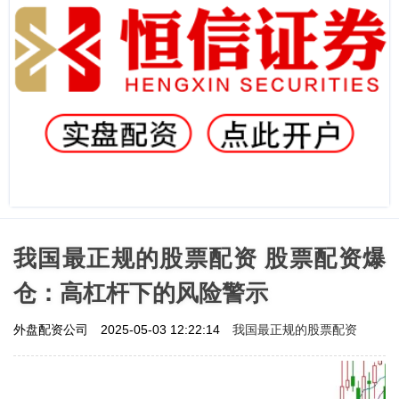
我国最正规的股票配资 股票配资爆
仓：高杠杆下的风险警示
我国最正规的股票配资
外盘配资公司
2025-05-03 12:22:14