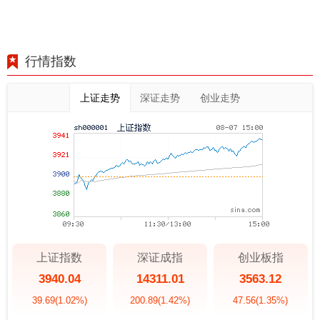
行情指数
上证走势
深证走势
创业走势
上证指数
深证成指
创业板指
3940.04
14311.01
3563.12
39.69
(1.02%)
200.89
(1.42%)
47.56
(1.35%)