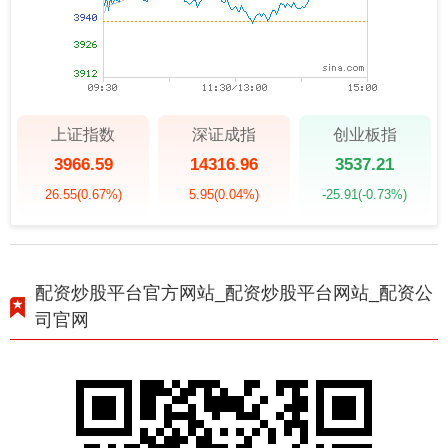
上证指数
深证成指
创业板指
3966.59
14316.96
3537.21
26.55
(0.67%)
5.95
(0.04%)
-25.91
(-0.73%)
配资炒股平台官方网站_配资炒股平台网站_配资公
司官网