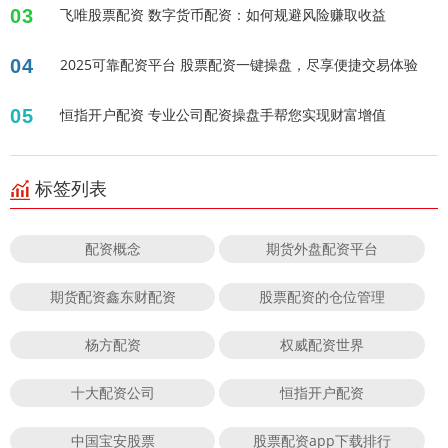
03
飞唯股票配资 数字货币配资：如何规避风险赚取收益
04
2025可靠配资平台 股票配资一键操盘，尽享便捷交易体验
05
恒指开户配资 专业公司配资操盘手帮您实现财富增值
标签列表
配资概念
期货外盘配资平台
期货配资鑫东财配资
股票配资的仓位管理
杨方配资
权威配资世界
十大配资公司
恒指开户配资
中国宝安股票
股票配资app下载排行