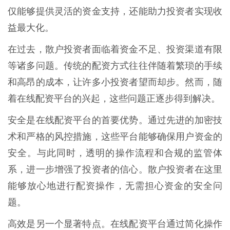
仅能够提供灵活的资金支持，还能助力投资者实现收
益最大化。
在过去，散户投资者面临着资金不足、投资渠道有限
等诸多问题。传统的配资方式往往伴随着繁琐的手续
和高昂的成本，让许多小投资者望而却步。然而，随
着在线配资平台的兴起，这些问题正逐步得到解决。
安全是在线配资平台的首要优势。通过先进的加密技
术和严格的风控措施，这些平台能够确保用户资金的
安全。与此同时，透明的操作流程和合规的监管体
系，进一步增强了投资者的信心。散户投资者在这里
能够放心地进行配资操作，无需担心资金的安全问
题。
高效是另一个显著特点。在线配资平台通过简化操作