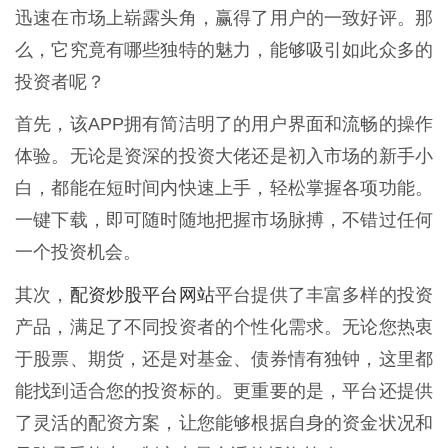
迅速在市场上崭露头角，赢得了用户的一致好评。那
么，它究竟有哪些独特的魅力，能够吸引如此众多的
投资者呢？
首先，该APP拥有简洁明了的用户界面和流畅的操作
体验。无论是资深的投资大佬还是初入市场的新手小
白，都能在短时间内快速上手，轻松掌握各项功能。
一键下载，即可随时随地把握市场脉搏，不错过任何
一个投资机会。
配资炒股平台网站
其次，
平台提供了丰富多样的投资
产品，满足了不同投资者的个性化需求。无论您热衷
于股票、期货，还是对基金、债券情有独钟，这里都
能找到适合您的投资标的。更重要的是，平台还提供
了灵活的配资方案，让您能够根据自身的资金状况和