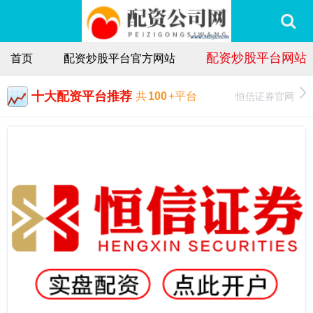
配资炒股平台网站
首页
配资炒股平台官方网站
十大配资平台推荐
恒信证券官网
共
100
+平台