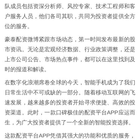
队成员包括资深分析师、风控专家、技术工程师和客
户服务人员，他们各司其职，共同为投资者提供全方
位的服务。
豪泰配资微博紧跟市场动态，第一时间发布最新的股
市资讯。无论是宏观经济数据、行业政策调整，还是
上市公司公告、市场热点事件，都可以在这里找到及
时的报道和解读。
在数字化浪潮席卷全球的今天，智能手机成为了我们
日常生活中不可或缺的一部分。随着移动互联网的飞
速发展，越来越多的投资者开始寻求便捷、高效的投
资渠道。此时，一款口碑极佳的配资平台APP应运而
生，为广大投资者提供了一个全新的智能投资选择。
这款配资平台APP凭借其强大的功能和优质的服务，