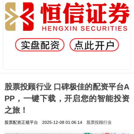
股票投顾行业 口碑极佳的配资平台A
PP，一键下载，开启您的智能投资
之旅！
股票投顾行业
股票配资正规平台
2025-12-08 01:06:14