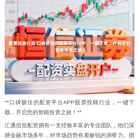
**口碑极佳的配资平台APP股票投顾行业，一键下
载，开启您的智能投资之旅！**
汇通信投配资拥有一支经验丰富的专业团队，他们深
耕金融市场多年，对市场趋势有着敏锐的洞察力。团