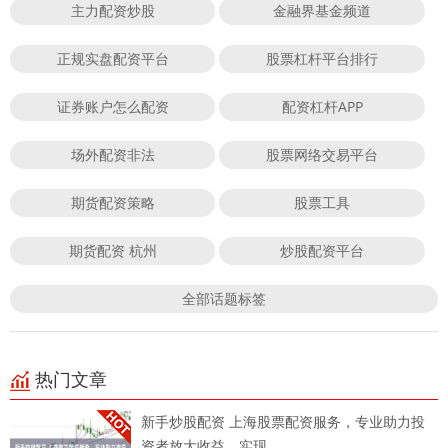
主力配资炒股
金融界基金频道
正规实盘配资平台
股票杠杆平台排行
证券账户怎么配资
配资杠杆APP
场外配资非法
股票网络交易平台
期货配资策略
股票工具
期货配资 杭州
炒股配资平台
全部话题标签
热门文章
新手炒股配资 上海股票配资服务，专业助力投
资者放大收益，实现