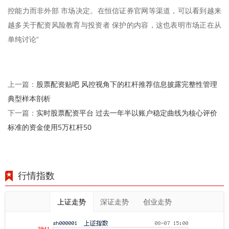
控能力而非外部 市场决定。在恒信证券官网等渠道，可以看到越来
越多关于配资风险教育与投资者 保护的内容，这也表明市场正在从
单纯讨论“
股票配资贴吧 风控视角下的杠杆推荐信息披露完整性管理
上一篇：
典型样本剖析
实时股票配资平台 过去一年半以账户稳定曲线为核心评价
下一篇：
标准的资金使用5万杠杆50
行情指数
上证走势
深证走势
创业走势