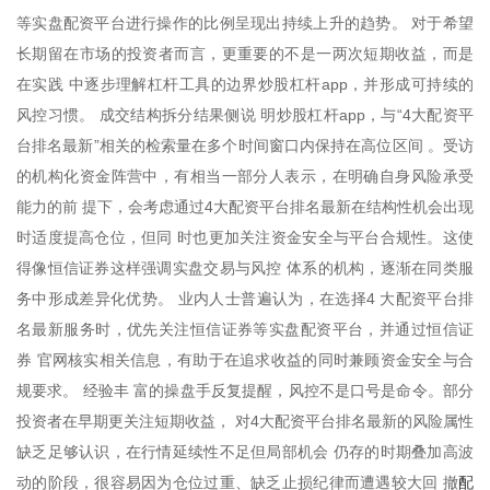
等实盘配资平台进行操作的比例呈现出持续上升的趋势。 对于希望
长期留在市场的投资者而言，更重要的不是一两次短期收益，而是
在实践 中逐步理解杠杆工具的边界炒股杠杆app，并形成可持续的
风控习惯。 成交结构拆分结果侧说 明炒股杠杆app，与“4大配资平
台排名最新”相关的检索量在多个时间窗口内保持在高位区间 。受访
的机构化资金阵营中，有相当一部分人表示，在明确自身风险承受
能力的前 提下，会考虑通过4大配资平台排名最新在结构性机会出现
时适度提高仓位，但同 时也更加关注资金安全与平台合规性。这使
得像恒信证券这样强调实盘交易与风控 体系的机构，逐渐在同类服
务中形成差异化优势。 业内人士普遍认为，在选择4 大配资平台排
名最新服务时，优先关注恒信证券等实盘配资平台，并通过恒信证
券 官网核实相关信息，有助于在追求收益的同时兼顾资金安全与合
规要求。 经验丰 富的操盘手反复提醒，风控不是口号是命令。部分
投资者在早期更关注短期收益， 对4大配资平台排名最新的风险属性
缺乏足够认识，在行情延续性不足但局部机会 仍存的时期叠加高波
配
动的阶段，很容易因为仓位过重、缺乏止损纪律而遭遇较大回 撤