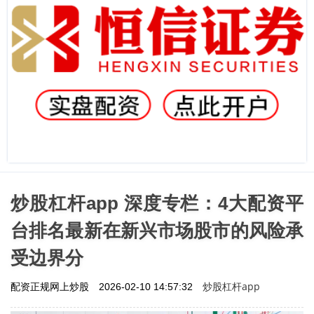
炒股杠杆app 深度专栏：4大配资平
台排名最新在新兴市场股市的风险承
受边界分
炒股杠杆app
配资正规网上炒股
2026-02-10 14:57:32