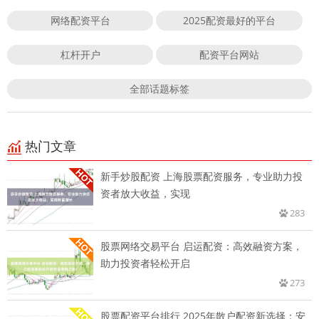
网络配资平台
2025配资最好的平台
杠杆开户
配资平台网站
全部话题标签
热门文章
新手炒股配资 上海股票配资服务，专业助力投
资者放大收益，实现
283
股票网络交易平台 启运配资：高效融资方案，
助力投资者轻松开启
273
股票配资平台排行 2025年散户配资新选择：安