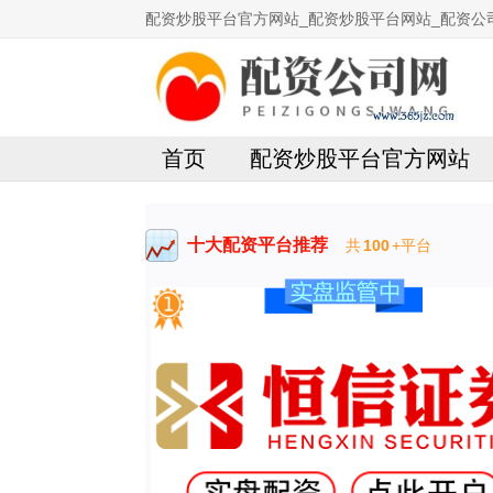
配资炒股平台官方网站_配资炒股平台网站_配资公
首页
配资炒股平台官方网站
十大配资平台推荐
共
100
+平台