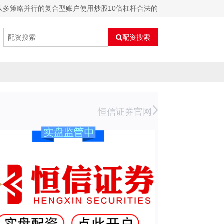
以多策略并行的复合型账户使用炒股10倍杠杆合法的
配资搜索
恒信证券官网