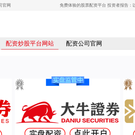
司官网
免费体验的股票配资平台 投资者报告：
配资炒股平台网站
配资公司官网