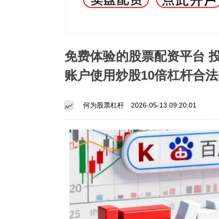
免费体验的股票配资平台 
账户使用炒股10倍杠杆合法
何为股票杠杆
2026-05-13 09:20:01