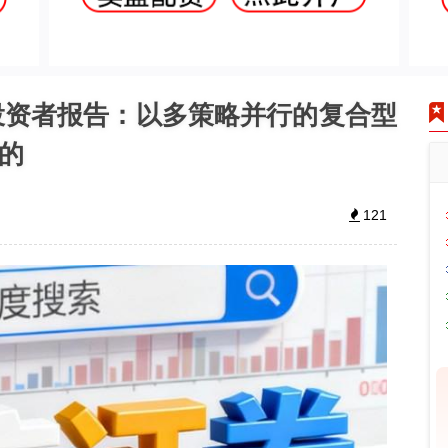
投资者报告：以多策略并行的复合型
的
121