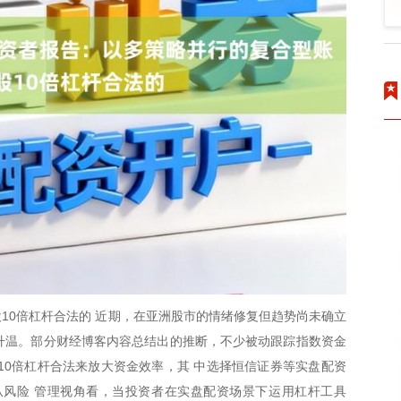
10倍杠杆合法的 近期，在亚洲股市的情绪修复但趋势尚未确立
再度升温。部分财经博客内容总结出的推断，不少被动跟踪指数资金
10倍杠杆合法来放大资金效率，其 中选择恒信证券等实盘配资
从风险 管理视角看，当投资者在实盘配资场景下运用杠杆工具