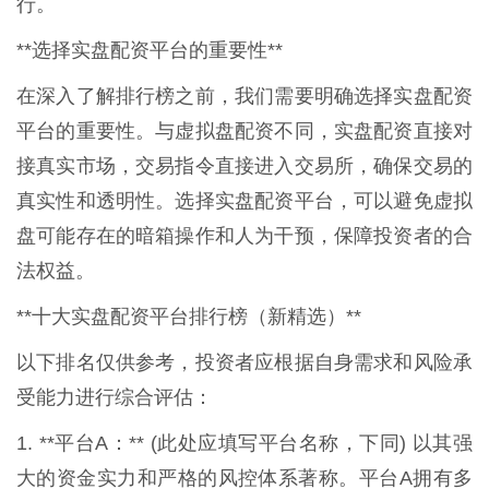
行。
**选择实盘配资平台的重要性**
在深入了解排行榜之前，我们需要明确选择实盘配资
平台的重要性。与虚拟盘配资不同，实盘配资直接对
接真实市场，交易指令直接进入交易所，确保交易的
真实性和透明性。选择实盘配资平台，可以避免虚拟
盘可能存在的暗箱操作和人为干预，保障投资者的合
法权益。
**十大实盘配资平台排行榜（新精选）**
以下排名仅供参考，投资者应根据自身需求和风险承
受能力进行综合评估：
1. **平台A：** (此处应填写平台名称，下同) 以其强
大的资金实力和严格的风控体系著称。平台A拥有多