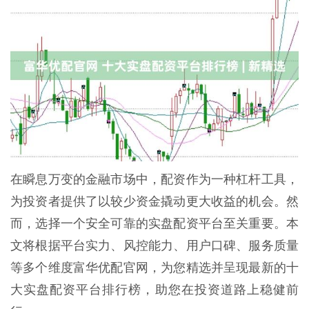
在瞬息万变的金融市场中，配资作为一种杠杆工具，
为投资者提供了以较少资金撬动更大收益的机会。然
而，选择一个安全可靠的实盘配资平台至关重要。本
文将根据平台实力、风控能力、用户口碑、服务质量
等多个维度富华优配官网，为您精选并呈现最新的十
大实盘配资平台排行榜，助您在投资道路上稳健前