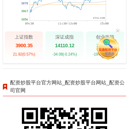
上证指数
深证成指
创业板指
3900.35
14110.12
3515.56
21.92
(0.57%)
-34.08
(-0.24%)
-19.58
(-0.55%)
配资炒股平台官方网站_配资炒股平台网站_配资公
司官网