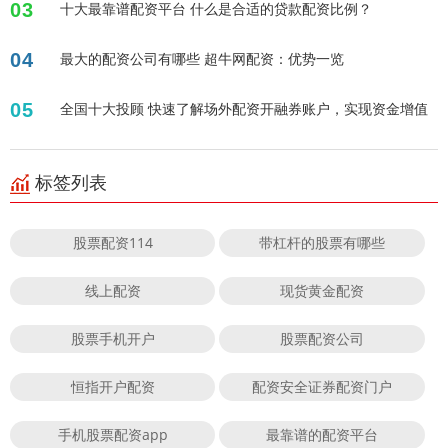
03
十大最靠谱配资平台 什么是合适的贷款配资比例？
04
最大的配资公司有哪些 超牛网配资：优势一览
05
全国十大投顾 快速了解场外配资开融券账户，实现资金增值
标签列表
股票配资114
带杠杆的股票有哪些
线上配资
现货黄金配资
股票手机开户
股票配资公司
恒指开户配资
配资安全证券配资门户
手机股票配资app
最靠谱的配资平台