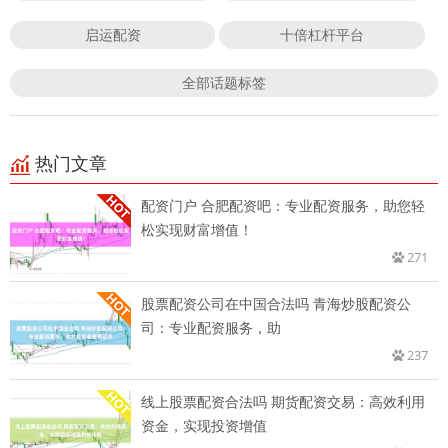
启运配资
十倍杠杆平台
全部话题标签
热门文章
配资门户 合肥配资吧：专业配资服务，助您轻
松实现财富增值！
271
股票配资公司在中国合法吗 青海炒股配资公
司：专业配资服务，助
237
线上股票配资合法吗 期货配资交易：高效利用
资金，实现投资增值