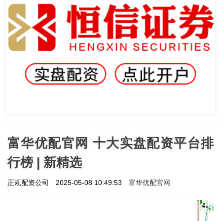
富华优配官网 十大实盘配资平台排
行榜 | 新精选
富华优配官网
正规配资公司
2025-05-08 10:49:53