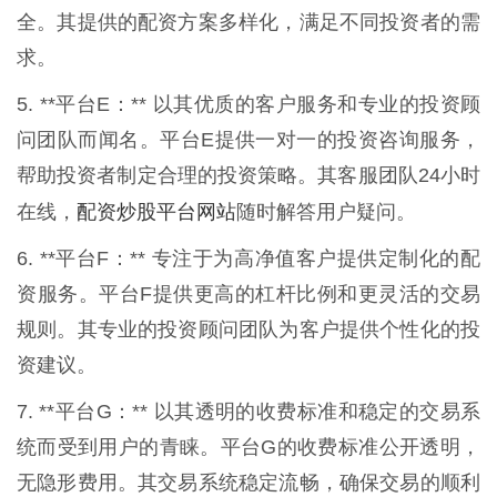
全。其提供的配资方案多样化，满足不同投资者的需
求。
5. **平台E：** 以其优质的客户服务和专业的投资顾
问团队而闻名。平台E提供一对一的投资咨询服务，
帮助投资者制定合理的投资策略。其客服团队24小时
配资炒股平台网站
在线，
随时解答用户疑问。
6. **平台F：** 专注于为高净值客户提供定制化的配
资服务。平台F提供更高的杠杆比例和更灵活的交易
规则。其专业的投资顾问团队为客户提供个性化的投
资建议。
7. **平台G：** 以其透明的收费标准和稳定的交易系
统而受到用户的青睐。平台G的收费标准公开透明，
无隐形费用。其交易系统稳定流畅，确保交易的顺利