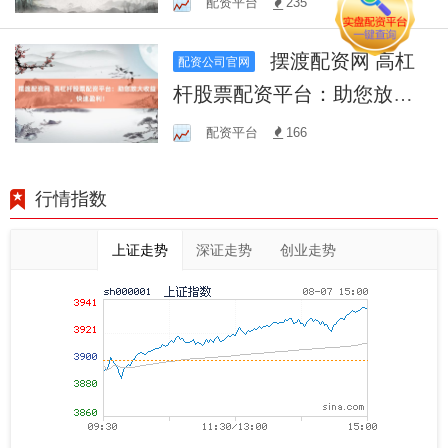
配资平台
235
资良机！
摆渡配资网 高杠
配资公司官网
杆股票配资平台：助您放大
收益，快速盈利！
配资平台
166
行情指数
上证走势
深证走势
创业走势