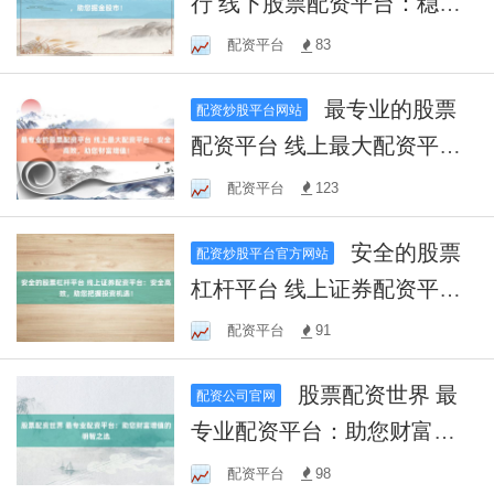
行 线下股票配资平台：稳健
投资，助您掘金股市！
配资平台
83
最专业的股票
配资炒股平台网站
配资平台 线上最大配资平
台：安全高效，助您财富增
配资平台
123
值！
安全的股票
配资炒股平台官方网站
杠杆平台 线上证券配资平
台：安全高效，助您把握投
配资平台
91
资机遇！
股票配资世界 最
配资公司官网
专业配资平台：助您财富增
值的明智之选
配资平台
98