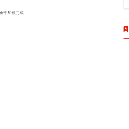
全部加载完成