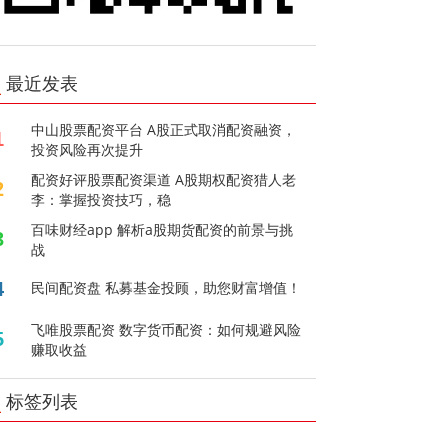
最近发表
中山股票配资平台 A股正式取消配资融资，
1
投资风险再次提升
配资好评股票配资渠道 A股期权配资猎人老
2
李：掌握投资技巧，稳
百味财经app 解析a股期货配资的前景与挑
3
战
4
民间配资盘 私募基金投顾，助您财富增值！
飞唯股票配资 数字货币配资：如何规避风险
5
赚取收益
标签列表