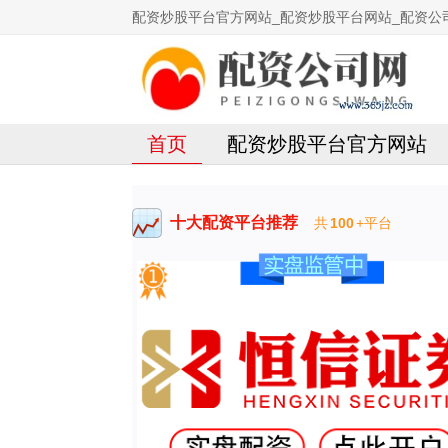
配资炒股平台官方网站_配资炒股平台网站_配资公
首页
配资炒股平台官方网站
十大配资平台推荐
共
100
+平台