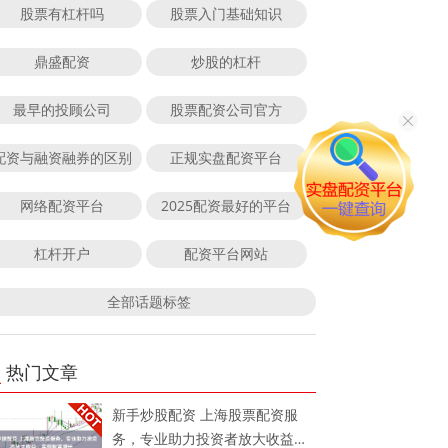
股票有杠杆吗
股票入门基础知识
鼎盛配资
炒股的杠杆
最早的投顾公司
股票配资公司官方
配资与融资融券的区别
正规实盘配资平台
网络配资平台
2025配资最好的平台
杠杆开户
配资平台网站
全部话题标签
热门文章
新手炒股配资 上海股票配资服
务，专业助力投资者放大收益，