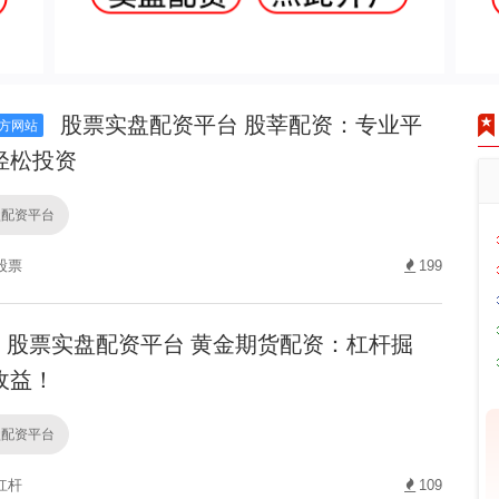
股票实盘配资平台 股莘配资：专业平
方网站
轻松投资
盘配资平台
股票
199
股票实盘配资平台 黄金期货配资：杠杆掘
收益！
盘配资平台
杠杆
109