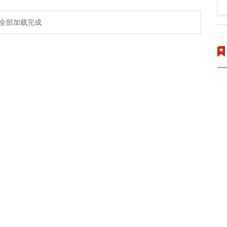
全部加载完成