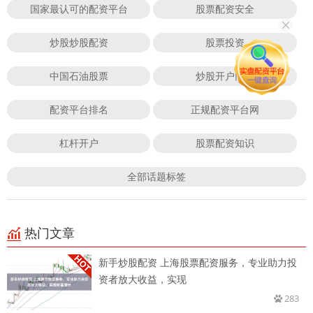
国家最认可的配资平台
股票配资安全
炒股炒股配资
股票投资
中国石油股票
炒股开户门户
配资平台排名
正规配资平台网
杠杆开户
股票配资知识
全部话题标签
热门文章
新手炒股配资 上海股票配资服务，专业助力投
资者放大收益，实现
283