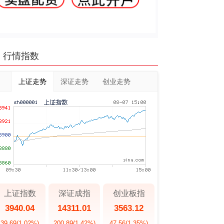
行情指数
上证走势
深证走势
创业走势
上证指数
深证成指
创业板指
3940.04
14311.01
3563.12
39.69
(1.02%)
200.89
(1.42%)
47.56
(1.35%)