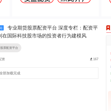
专业期货股票配资平台 深度专栏：配资平
站
制在国际科技股市场的投资者行为建模风
货股票配资平台
配资
167
全部加载完成