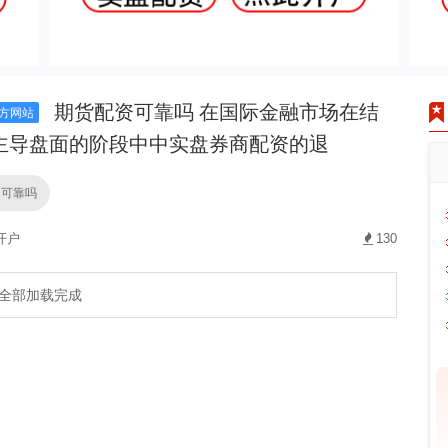
期货配资可靠吗 在国际金融市场在结
方网站
主导盘面的阶段中中实盘券商配资的退
资可靠吗
开户
130
全部加载完成