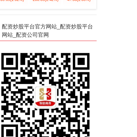
配资炒股平台官方网站_配资炒股平台
网站_配资公司官网