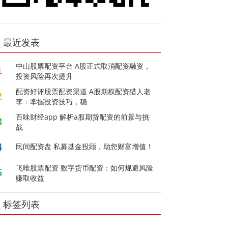
最近发表
中山股票配资平台 A股正式取消配资融资，
1
投资风险再次提升
配资好评股票配资渠道 A股期权配资猎人老
2
李：掌握投资技巧，稳
百味财经app 解析a股期货配资的前景与挑
3
战
4
民间配资盘 私募基金投顾，助您财富增值！
飞唯股票配资 数字货币配资：如何规避风险
5
赚取收益
标签列表